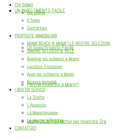
CHI SIAMO
UN INVESTIMENTO FACILE
Chi siamo
Il Team
Contattaci
PROPOSTE IMMOBILIARI
MIAMI BEACH & MIAMI | LE NOSTRE SELEZIONI
Un Investimento Facile
DIMORE DI LUSSO & VILLE
Building più richiesti a Miami
Location Esclusive
Aree più richieste a Miami
Ricerca Immobili
Perché Investire a Miami?
I NOSTRI SERVIZI
La Scelta
L’Acquisto
La Manutenzione
La Messa a Reddito
Miami 2026 | 10 Motivi per Investire Ora
CONTATTACI