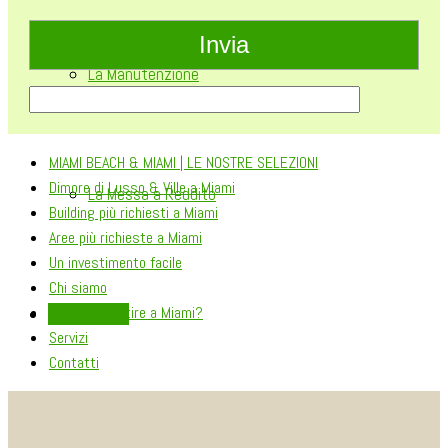
La Manutenzione
MIAMI BEACH & MIAMI | LE NOSTRE SELEZIONI
Dimore di Lusso & Ville a Miami
La Messa a Reddito
Building più richiesti a Miami
Aree più richieste a Miami
Un investimento facile
Chi siamo
Perché investire a Miami?
CONTATTACI
Servizi
Contatti