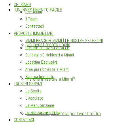
CHI SIAMO
UN INVESTIMENTO FACILE
Chi siamo
Il Team
Contattaci
PROPOSTE IMMOBILIARI
MIAMI BEACH & MIAMI | LE NOSTRE SELEZIONI
Un Investimento Facile
DIMORE DI LUSSO & VILLE
Building più richiesti a Miami
Location Esclusive
Aree più richieste a Miami
Ricerca Immobili
Perché Investire a Miami?
I NOSTRI SERVIZI
La Scelta
L’Acquisto
La Manutenzione
La Messa a Reddito
Miami 2026 | 10 Motivi per Investire Ora
CONTATTACI