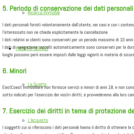
5. Periodo di conservazione dei dati personali
Ricerca Immobili
I dati personali forniti volontariamente dall’utente, nei casi e con i conte
l’interessato non ne chieda esplicitamente la cancellazione.
I dati relativi ai clienti sono conservati per un periodo massimo di 10 anni
I dati di navigazione raccolti automaticamente sono conservati per la dura
I NOSTRI SERVIZI
lunghi possono però essere imposti dalle leggi vigenti in materia di sicur
6. Minori
La Scelta
EastCoast Immobiliare non fornisce servizi a minori di anni 18, e non conserv
sotto indicati per l’esercizio dei vostri diritti, e provvederemo alla loro can
7. Esercizio dei diritti in tema di protezione d
L’Acquisto
I soggetti cui si riferiscono i dati personali hanno il diritto di ottenere la