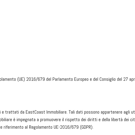
regolamento (UE) 2016/679 del Parlamento Europeo e del Consiglio del 27 ap
i e trattati da EastCoast Immobiliare. Tali dati possono appartenere agli u
liare è impegnata a promuovere il rispetto dei diritti e della libertà dei citt
olare riferimento al Regolamento UE-2016/679 (GDPR).