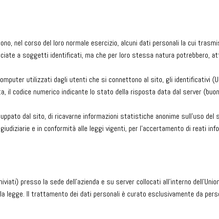
, nel corso del loro normale esercizio, alcuni dati personali la cui trasmiss
ciate a soggetti identificati, ma che per loro stessa natura potrebbero, a
omputer utilizzati dagli utenti che si connettono al sito, gli identificativi (UR
a, il codice numerico indicante lo stato della risposta data dal server (buon 
viluppato dal sito, di ricavarne informazioni statistiche anonime sull’uso del 
iudiziarie e in conformità alle leggi vigenti, per l’accertamento di reati info
iviati) presso la sede dell’azienda e su server collocati all’interno dell’Uni
alla legge. Il trattamento dei dati personali è curato esclusivamente da pers