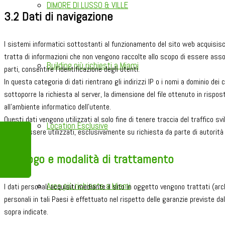
DIMORE DI LUSSO & VILLE
3.2 Dati di navigazione
I sistemi informatici sottostanti al funzionamento del sito web acquisiscono
tratta di informazioni che non vengono raccolte allo scopo di essere asso
Building più richiesti a Miami
parti, consentire l’identificazione degli utenti.
In questa categoria di dati rientrano gli indirizzi IP o i nomi a dominio dei c
sottoporre la richiesta al server, la dimensione del file ottenuto in rispost
all’ambiente informatico dell’utente.
Questi dati vengono utilizzati al solo fine di tenere traccia del traffico s
Location Esclusive
inoltre essere utilizzati, esclusivamente su richiesta da parte di autorità g
4. Luogo e modalità di trattamento
Aree più richieste a Miami
I dati personali acquisiti mediante il sito in oggetto vengono trattati (arch
personali in tali Paesi è effettuato nel rispetto delle garanzie previste d
sopra indicate.