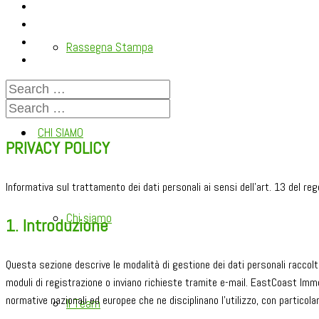
Rassegna Stampa
CHI SIAMO
PRIVACY POLICY
Informativa sul trattamento dei dati personali ai sensi dell’art. 13 del 
Chi siamo
1. Introduzione
Questa sezione descrive le modalità di gestione dei dati personali raccolt
moduli di registrazione o inviano richieste tramite e-mail. EastCoast Immobi
normative nazionali ed europee che ne disciplinano l’utilizzo, con partic
Il Team