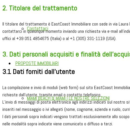
2. Titolare del trattamento
Il titolare del trattamento è EastCoast Immobiliare con sede in via Laura
Contattaci
contattarci in qualunque momento inviando una richiesta via e-mail all’indir
uffici al +39 051 4854675 (Italia) o al +1 (305) 331-1119 (USA).
3. Dati personali acquisiti e finalità dell’acqu
PROPOSTE IMMOBILIARI
3.1 Dati forniti dall’utente
La compilazione e invio di moduli (web form) sul sito EastCoast Immobiliare
richieste dall’utente, tramite email o contatto telefonico.
MIAMI BEACH & MIAMI | LE NOSTRE SELEZIONI
L’invio di messaggi di posta elettronica agli indirizzi indicati sul nostro 
inseriti nel messaggio o ivi allegati (nome, cognome, azienda e ruolo, curr
I dati personali sopra indicati vengono trattati esclusivamente allo scopo 
nelle modalità sopra indicate viene comunicato o diffuso a terzi.