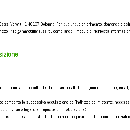
 Bassi Veratti, 1 40137 Bologna. Per qualunque chiarimento, domanda o esige
izzo ‘info@immobiliareusa.it’, compilando il modulo di richiesta informazioni
isizione
 comporta la raccolta dei dati inseriti dall’utente (nome, cognome, email, tel
sito comporta la successiva acquisizione dell’indirizzo del mittente, necessari
iculum vitae allegato a proposte di collaborazione).
di rispondere a richieste di informazioni, acquisire contatti con potenziali 