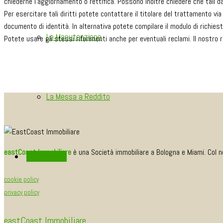
chiederne l’aggiornamento o rettifica. Possono inoltre chiedere che tali dat
Per esercitare tali diritti potete contattare il titolare del trattamento via
documento di identità. In alternativa potete compilare il modulo di richiest
La Manutenzione
Potete usare gli stessi riferimenti anche per eventuali reclami. Il nostro r
La Messa a Reddito
eastCoast Immobiliare
è una Società immobiliare a Bologna e Miami. Col n
CONTATTACI
cookie policy
privacy policy
eastCoast Immobiliare