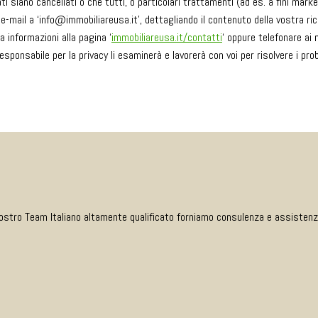
i siano cancellati o che tutti, o particolari trattamenti (ad es. a fini mark
 e-mail a ‘info@immobiliareusa.it’, dettagliando il contenuto della vostra ric
a informazioni alla pagina ‘
immobiliareusa.it/contatti
‘ oppure telefonare ai
esponsabile per la privacy li esaminerà e lavorerà con voi per risolvere i pro
ostro Team Italiano altamente qualificato forniamo consulenza e assistenza