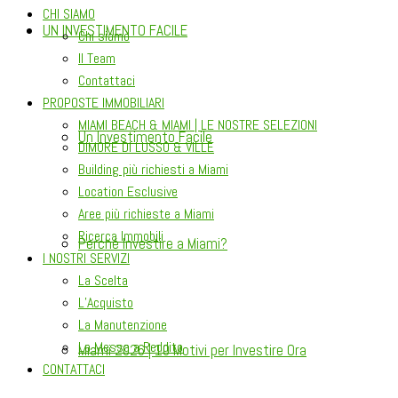
CHI SIAMO
UN INVESTIMENTO FACILE
Chi siamo
Il Team
Contattaci
PROPOSTE IMMOBILIARI
MIAMI BEACH & MIAMI | LE NOSTRE SELEZIONI
Un Investimento Facile
DIMORE DI LUSSO & VILLE
Building più richiesti a Miami
Location Esclusive
Aree più richieste a Miami
Ricerca Immobili
Perché Investire a Miami?
I NOSTRI SERVIZI
La Scelta
L’Acquisto
La Manutenzione
La Messa a Reddito
Miami 2026 | 10 Motivi per Investire Ora
CONTATTACI