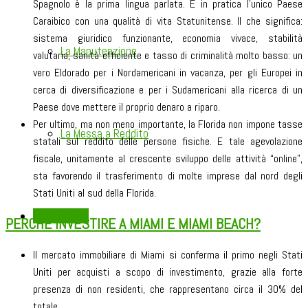
Spagnolo è la prima lingua parlata. È in pratica l’unico Paese
Caraibico con una qualità di vita Statunitense. Il che significa:
sistema giuridico funzionante, economia vivace, stabilità
La Manutenzione
valutaria, sanità efficiente e tasso di criminalità molto basso: un
vero Eldorado per i Nordamericani in vacanza, per gli Europei in
cerca di diversificazione e per i Sudamericani alla ricerca di un
Paese dove mettere il proprio denaro a riparo.
Per ultimo, ma non meno importante, la Florida non impone tasse
La Messa a Reddito
statali sul reddito delle persone fisiche. E tale agevolazione
fiscale, unitamente al crescente sviluppo delle attività “online”,
sta favorendo il trasferimento di molte imprese dal nord degli
Stati Uniti al sud della Florida.
CONTATTACI
PERCHÉ INVESTIRE A MIAMI E MIAMI BEACH?
Il mercato immobiliare di Miami si conferma il primo negli Stati
Uniti per acquisti a scopo di investimento, grazie alla forte
presenza di non residenti, che rappresentano circa il 30% del
totale.