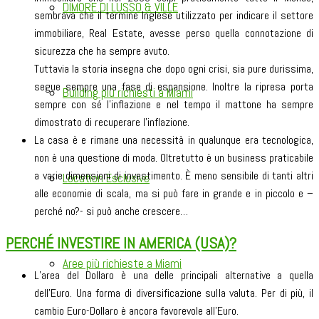
DIMORE DI LUSSO & VILLE
sembrava che il termine Inglese utilizzato per indicare il settore
immobiliare, Real Estate, avesse perso quella connotazione di
sicurezza che ha sempre avuto.
Tuttavia la storia insegna che dopo ogni crisi, sia pure durissima,
segue sempre una fase di espansione. Inoltre la ripresa porta
Building più richiesti a Miami
sempre con sé l’inflazione e nel tempo il mattone ha sempre
dimostrato di recuperare l’inflazione.
La casa è e rimane una necessità in qualunque era tecnologica,
non è una questione di moda. Oltretutto è un business praticabile
a varie dimensioni di investimento. È meno sensibile di tanti altri
Location Esclusive
alle economie di scala, ma si può fare in grande e in piccolo e –
perché no?- si può anche crescere…
PERCHÉ INVESTIRE IN AMERICA (USA)?
Aree più richieste a Miami
L’area del Dollaro è una delle principali alternative a quella
dell’Euro. Una forma di diversificazione sulla valuta. Per di più, il
cambio Euro-Dollaro è ancora favorevole all’Euro.