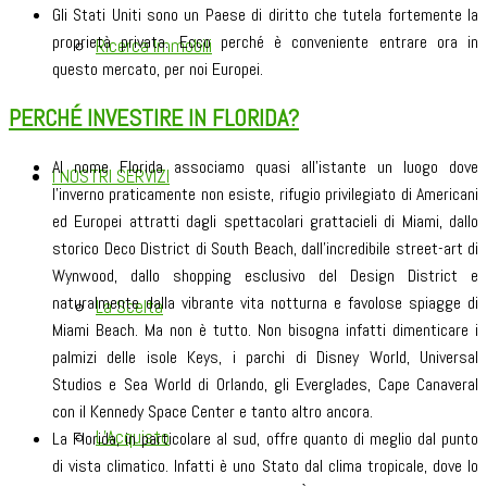
Gli Stati Uniti sono un Paese di diritto che tutela fortemente la
proprietà privata. Ecco perché è conveniente entrare ora in
Ricerca Immobili
questo mercato, per noi Europei.
PERCHÉ INVESTIRE IN FLORIDA?
Al nome Florida associamo quasi all’istante un luogo dove
I NOSTRI SERVIZI
l’inverno praticamente non esiste, rifugio privilegiato di Americani
ed Europei attratti dagli spettacolari grattacieli di Miami, dallo
storico Deco District di South Beach, dall’incredibile street-art di
Wynwood, dallo shopping esclusivo del Design District e
naturalmente dalla vibrante vita notturna e favolose spiagge di
La Scelta
Miami Beach. Ma non è tutto. Non bisogna infatti dimenticare i
palmizi delle isole Keys, i parchi di Disney World, Universal
Studios e Sea World di Orlando, gli Everglades, Cape Canaveral
con il Kennedy Space Center e tanto altro ancora.
L’Acquisto
La Florida, in particolare al sud, offre quanto di meglio dal punto
di vista climatico. Infatti è uno Stato dal clima tropicale, dove lo