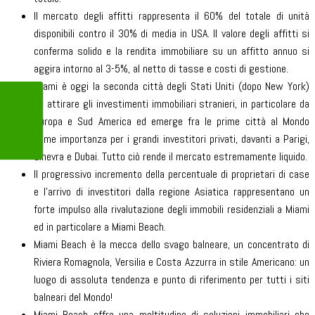
Il mercato degli affitti rappresenta il 60% del totale di unità
disponibili contro il 30% di media in USA. Il valore degli affitti si
conferma solido e la rendita immobiliare su un affitto annuo si
aggira intorno al 3-5%, al netto di tasse e costi di gestione.
Miami è oggi la seconda città degli Stati Uniti (dopo New York)
ad attirare gli investimenti immobiliari stranieri, in particolare da
Europa e Sud America ed emerge fra le prime città al Mondo
come importanza per i grandi investitori privati, davanti a Parigi,
Ginevra e Dubai. Tutto ciò rende il mercato estremamente liquido.
Il progressivo incremento della percentuale di proprietari di case
e l’arrivo di investitori dalla regione Asiatica rappresentano un
forte impulso alla rivalutazione degli immobili residenziali a Miami
ed in particolare a Miami Beach.
Miami Beach è la mecca dello svago balneare, un concentrato di
Riviera Romagnola, Versilia e Costa Azzurra in stile Americano: un
luogo di assoluta tendenza e punto di riferimento per tutti i siti
balneari del Mondo!
Miami Beach offre una moltitudine di soluzioni immobiliari che