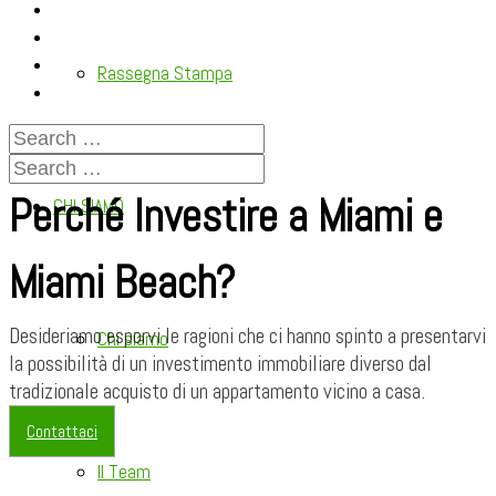
Rassegna Stampa
Perché Investire a Miami e
CHI SIAMO
Miami Beach?
Desideriamo esporvi le ragioni che ci hanno spinto a presentarvi
Chi siamo
la possibilità di un investimento immobiliare diverso dal
tradizionale acquisto di un appartamento vicino a casa.
Contattaci
Il Team