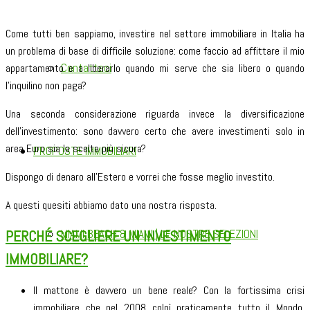
Come tutti ben sappiamo, investire nel settore immobiliare in Italia ha
un problema di base di difficile soluzione: come faccio ad affittare il mio
Contattaci
appartamento e a liberarlo quando mi serve che sia libero o quando
l’inquilino non paga?
Una seconda considerazione riguarda invece la diversificazione
dell’investimento: sono davvero certo che avere investimenti solo in
area Euro sia la scelta più sicura?
PROPOSTE IMMOBILIARI
Dispongo di denaro all’Estero e vorrei che fosse meglio investito.
A questi quesiti abbiamo dato una nostra risposta.
PERCHÉ SCEGLIERE UN INVESTIMENTO
MIAMI BEACH & MIAMI | LE NOSTRE SELEZIONI
IMMOBILIARE?
Il mattone è davvero un bene reale? Con la fortissima crisi
immobiliare che nel 2008 colpì praticamente tutto il Mondo,