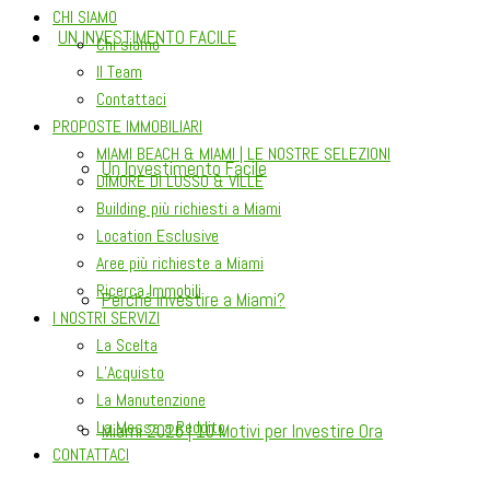
CHI SIAMO
UN INVESTIMENTO FACILE
Chi siamo
Il Team
Contattaci
PROPOSTE IMMOBILIARI
MIAMI BEACH & MIAMI | LE NOSTRE SELEZIONI
Un Investimento Facile
DIMORE DI LUSSO & VILLE
Building più richiesti a Miami
Location Esclusive
Aree più richieste a Miami
Ricerca Immobili
Perché Investire a Miami?
I NOSTRI SERVIZI
La Scelta
L’Acquisto
La Manutenzione
La Messa a Reddito
Miami 2026 | 10 Motivi per Investire Ora
CONTATTACI