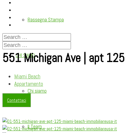
Rassegna Stampa
551 Michigan Ave | apt 125
CHI SIAMO
Miami Beach
Appartamento
Chi siamo
Contattaci
Il Team