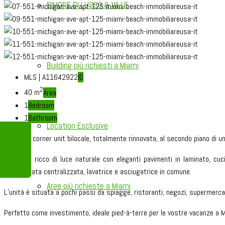
DIMORE DI LUSSO & VILLE
Building più richiesti a Miami
MLS | A11642922
ID
2
40 m
Area
1
Bedroom
1
Bathroom
Location Esclusive
Deliziosa corner unit bilocale, totalmente rinnovata, al secondo piano di u
Ambiente ricco di luce naturale con eleganti pavimenti in laminato, cuc
condizionata centralizzata, lavatrice e asciugatrice in comune.
Aree più richieste a Miami
L’unità è situata a pochi passi da spiagge, ristoranti, negozi, supermercat
Perfetto come investimento, ideale pied-à-terre per le vostre vacanze a M