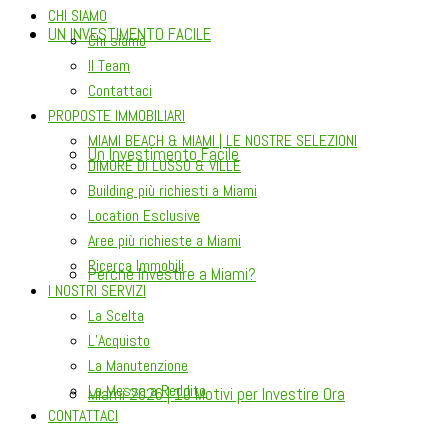
CHI SIAMO
UN INVESTIMENTO FACILE
Chi siamo
Il Team
Contattaci
PROPOSTE IMMOBILIARI
MIAMI BEACH & MIAMI | LE NOSTRE SELEZIONI
Un Investimento Facile
DIMORE DI LUSSO & VILLE
Building più richiesti a Miami
Location Esclusive
Aree più richieste a Miami
Ricerca Immobili
Perché Investire a Miami?
I NOSTRI SERVIZI
La Scelta
L’Acquisto
La Manutenzione
La Messa a Reddito
Miami 2026 | 10 Motivi per Investire Ora
CONTATTACI