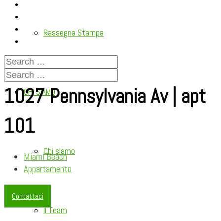
Rassegna Stampa
1027 Pennsylvania Av | apt
CHI SIAMO
101
Chi siamo
Miami Beach
Appartamento
Contattaci
Il Team