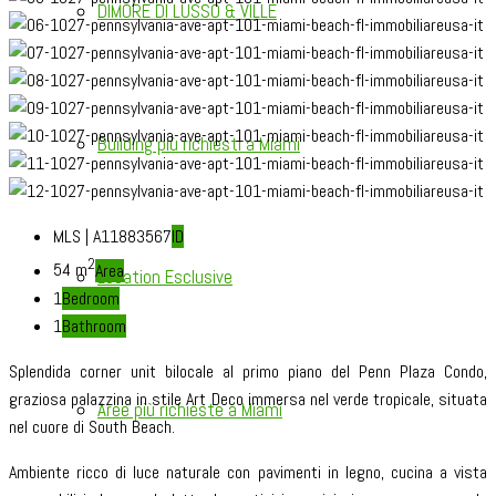
DIMORE DI LUSSO & VILLE
Building più richiesti a Miami
MLS | A11883567
ID
2
54 m
Area
Location Esclusive
1
Bedroom
1
Bathroom
Splendida corner unit bilocale al primo piano del Penn Plaza Condo,
graziosa palazzina in stile Art Deco immersa nel verde tropicale, situata
Aree più richieste a Miami
nel cuore di South Beach.
Ambiente ricco di luce naturale con pavimenti in legno, cucina a vista