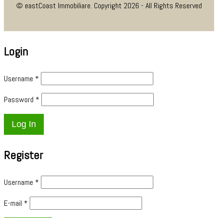
© eastCoast Immobiliare. Copyright 2026 - All Rights Reserved
Login
Username
*
Password
*
Register
Username
*
E-mail
*