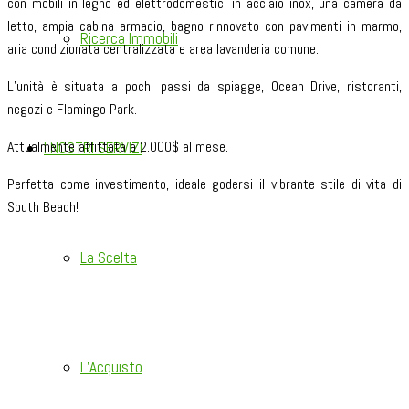
con mobili in legno ed elettrodomestici in acciaio inox, una camera da
letto, ampia cabina armadio, bagno rinnovato con pavimenti in marmo,
Ricerca Immobili
aria condizionata centralizzata e area lavanderia comune.
L’unità è situata a pochi passi da spiagge, Ocean Drive, ristoranti,
negozi e Flamingo Park.
Attualmente affittata a 2.000$ al mese.
I NOSTRI SERVIZI
Perfetta come investimento, ideale godersi il vibrante stile di vita di
South Beach!
La Scelta
L’Acquisto